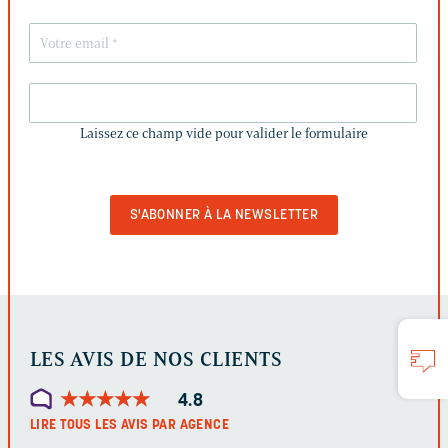
LAISSEZ
CE
Laissez ce champ vide pour valider le formulaire
CHAMP
VIDE
POUR
VALIDER
LE
FORMULAIRE
LES AVIS DE NOS CLIENTS
★
★
★
★
★
★
★
★
★
★
4.8
LIRE TOUS LES AVIS PAR AGENCE