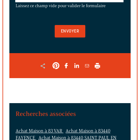
CE
Laissez ce champ vide pour valider le formulaire
CHAMP
VIDE
POUR
VALIDER
LE
FORMULAIRE
Recherches associées
Achat Maison à 83 VAR
Achat Maison à 83440
FAYENCE
Achat Maison à 83440 SAINT PAUL EN