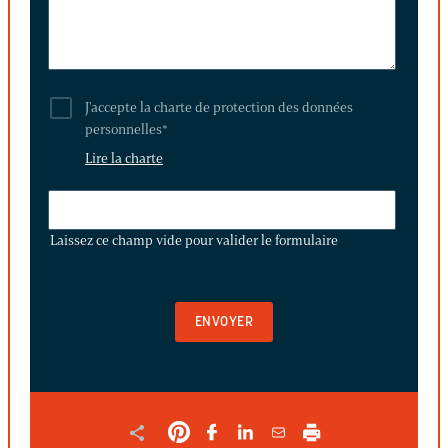
J'accepte la charte de protection des données
personnelles
*
Lire la charte
LAISSEZ
CE
Laissez ce champ vide pour valider le formulaire
CHAMP
VIDE
POUR
VALIDER
LE
FORMULAIRE