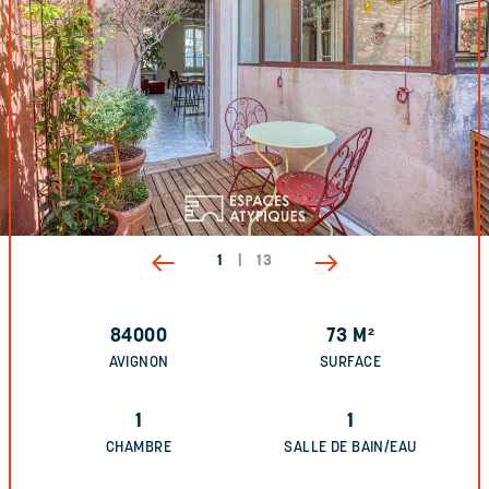
1
|
13
84000
73
M²
AVIGNON
SURFACE
1
1
CHAMBRE
SALLE DE BAIN/EAU