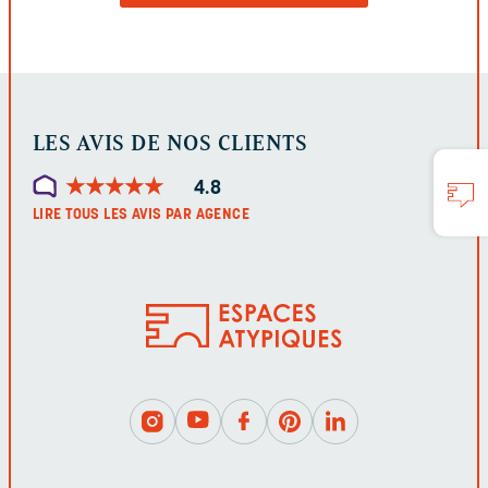
FORMULAIRE
LES AVIS DE NOS CLIENTS
★
★
★
★
★
★
★
★
★
★
4.8
LIRE TOUS LES AVIS PAR AGENCE