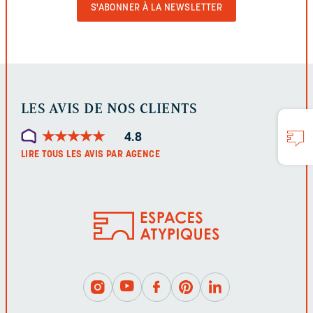
LE
FORMULAIRE
LES AVIS DE NOS CLIENTS
★
★
★
★
★
★
★
★
★
★
4.8
LIRE TOUS LES AVIS PAR AGENCE