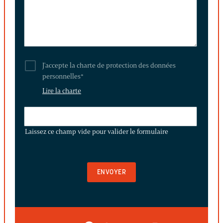
J'accepte la charte de protection des données
personnelles
*
Lire la charte
LAISSEZ
CE
Laissez ce champ vide pour valider le formulaire
CHAMP
VIDE
POUR
VALIDER
LE
FORMULAIRE