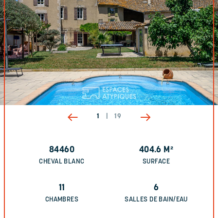
1
|
19
84460
404.6
M²
CHEVAL BLANC
SURFACE
11
6
CHAMBRES
SALLES DE BAIN/EAU