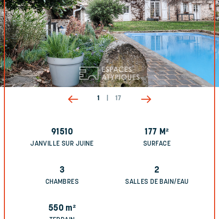
1
|
17
91510
177
M²
JANVILLE SUR JUINE
SURFACE
3
2
CHAMBRES
SALLES DE BAIN/EAU
550
m²