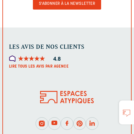
VALIDER
LE
FORMULAIRE
LES AVIS DE NOS CLIENTS
★
★
★
★
★
★
★
★
★
★
4.8
LIRE TOUS LES AVIS PAR AGENCE