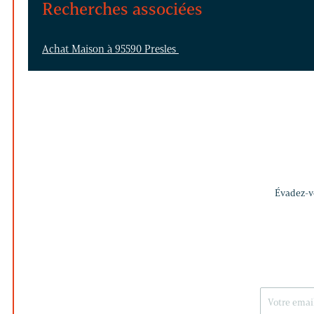
Recherches associées
Achat Maison à 95590 Presles
Évadez-vo