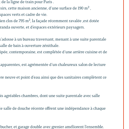
 de la ligne de train pour Paris .
irs, cette maison ancienne, d’une surface de 190 m² ,
paces verts et cadre de vie.
ien clos de 795 m², la façade récemment ravalée ,est dotée
randa ouverte, et d’espaces extérieurs paysagers.
e s’adosse à un bureau traversant, menant à une suite parentale
alle de bain à ouverture zénithale.
uipée, contemporaine, est complétée d’une arrière cuisine et de
es apparentes, est agrémentée d’un chaleureux salon de lecture
e neuve et point d’eau ainsi que des sanitaires complètent ce
ois agréables chambres, dont une suite parentale avec salle
de salle de douche récente offrent une indépendance à chaque
, bucher, et garage double avec grenier améliorent l’ensemble.