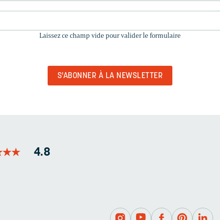
LAISSEZ
CE
Laissez ce champ vide pour valider le formulaire
CHAMP
VIDE
POUR
VALIDER
LE
FORMULAIRE
★
★
★
★
★
★
4.8