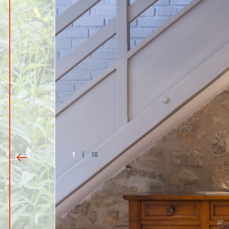
1
|
18