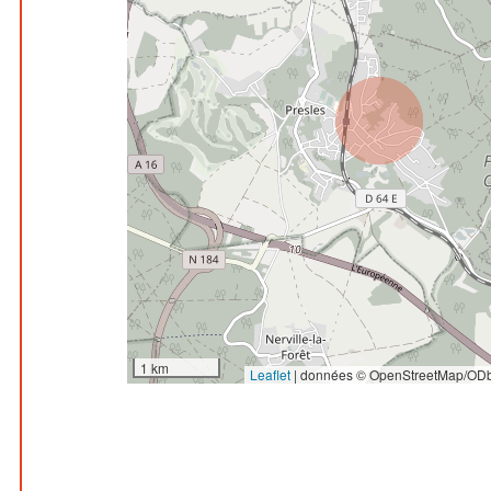
1 km
Leaflet
|
données © OpenStreetMap/ODb