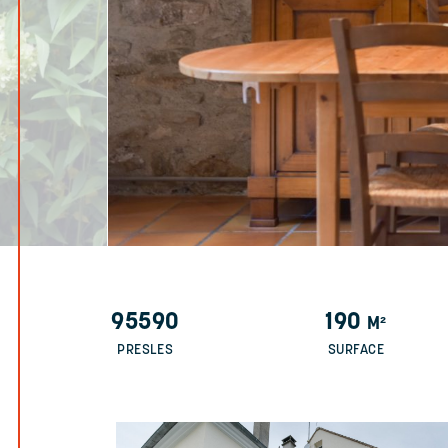
95590
190
M²
PRESLES
SURFACE