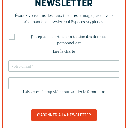
NEWSLETTER
Évadez-vous dans des lieux insolites et magiques en vous
abonnant à la newsletter d’Espaces Atypiques.
J'accepte la charte de protection des données
personnelles
*
Lire la charte
LAISSEZ
CE
Laissez ce champ vide pour valider le formulaire
CHAMP
VIDE
POUR
VALIDER
LE
FORMULAIRE