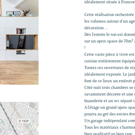
idéalement située à Francon
Cette réalisation orchestrée
les volumes autour d’un age
décoration …
Dès l’entrée le ton est donn
sur un open-space de 70m² av
!
Cette vaste pièce à vivre es
cuisine entièrement équipée
Toutes ces ouvertures de sty
idéalement exposée. Le jardi
font de ce lieux un endroit p
Côté nuit trois chambres se
savamment décorée et une s
buanderie et un wc séparé 
A l’étage un grand open-spac
pourra au gré des envies ê
Un garage indépendant comp
Tous les matériaux s’harmoni
bien qualitatif un bien rare 