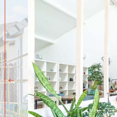
1
|
14