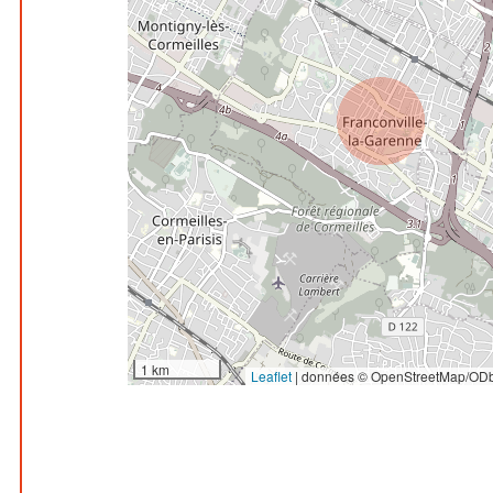
1 km
Leaflet
|
données © OpenStreetMap/ODb