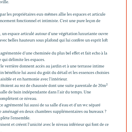
ville.
 par les propriétaires eux-mêmes allie les espaces et articule
ncement fonctionnel et intimiste. C’est une pure leçon de
é, un espace articulé autour d’une végétation luxuriante ouvre
ec belles hauteurs sous plafond qui lui confère un esprit loft
t agrémentée d’une cheminée du plus bel effet et fait echo à la
 qui délimite les espaces.
le verrière donnent accès au jardin et à une terrasse intime
n bénéficie lui aussi du goût du détail et les essences choisies
aisible et en harmonie avec l’intérieur.
 côtoient au rez de chaussée dont une suite parentale de 20m²
alle de bain indépendante dans l’air du temps. Une
complètent ce niveau.
e agrémenté lui aussi de sa salle d’eau et d’un wc séparé
tre aménagé en deux chambres supplémentaires ou bureaux ?
lète l’ensemble.
sent et créent l’unicité avec le niveau inférieur qui font de ce
…