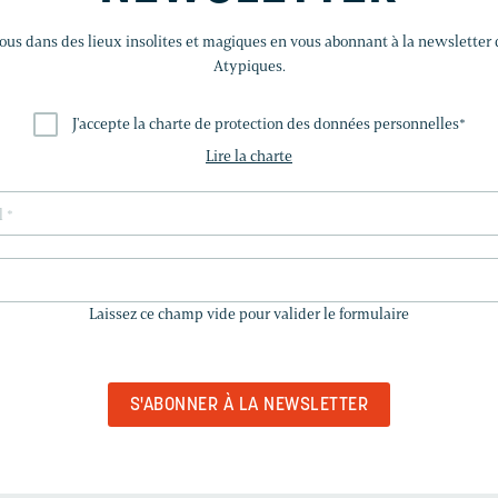
us dans des lieux insolites et magiques en vous abonnant à la newsletter
Atypiques.
J'accepte la charte de protection des données personnelles
*
Lire la charte
LAISSEZ
CE
Laissez ce champ vide pour valider le formulaire
CHAMP
VIDE
POUR
VALIDER
LE
FORMULAIRE