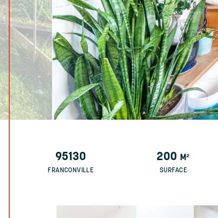
95130
200
M²
FRANCONVILLE
SURFACE