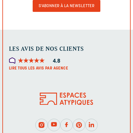
VALIDER
LE
FORMULAIRE
LES AVIS DE NOS CLIENTS
★
★
★
★
★
★
★
★
★
★
4.8
LIRE TOUS LES AVIS PAR AGENCE