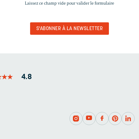
Laissez ce champ vide pour valider le formulaire
CHAMP
VIDE
POUR
VALIDER
LE
FORMULAIRE
★
★
★
★
★
★
4.8