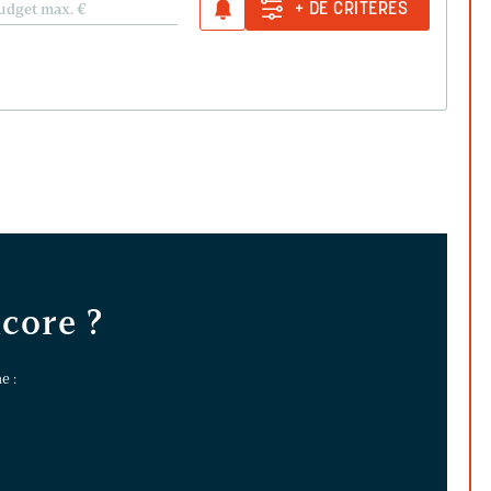
udget max.
€
+ DE CRITÈRES
ncore ?
e :