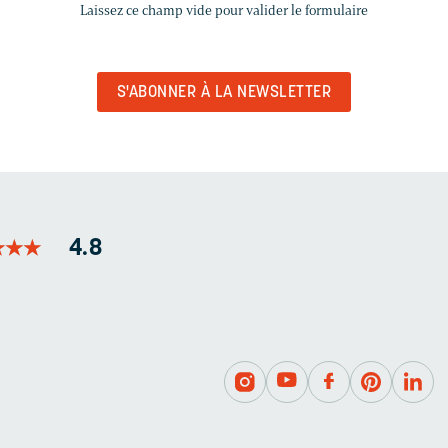
Laissez ce champ vide pour valider le formulaire
CHAMP
VIDE
POUR
VALIDER
LE
FORMULAIRE
★
★
★
★
★
★
4.8