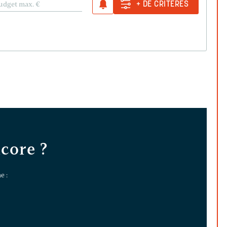
udget max.
€
+ DE CRITÈRES
ncore ?
e :