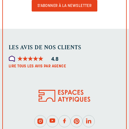
VALIDER
LE
FORMULAIRE
LES AVIS DE NOS CLIENTS
★
★
★
★
★
★
★
★
★
★
4.8
LIRE TOUS LES AVIS PAR AGENCE