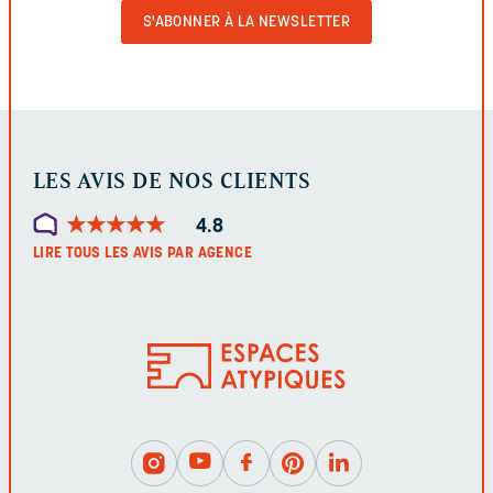
VALIDER
LE
FORMULAIRE
LES AVIS DE NOS CLIENTS
★
★
★
★
★
★
★
★
★
★
4.8
LIRE TOUS LES AVIS PAR AGENCE