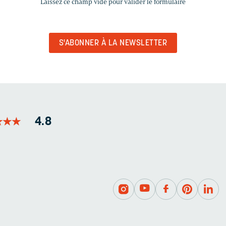
Laissez ce champ vide pour valider le formulaire
CHAMP
VIDE
POUR
VALIDER
LE
FORMULAIRE
★
★
★
★
★
★
4.8