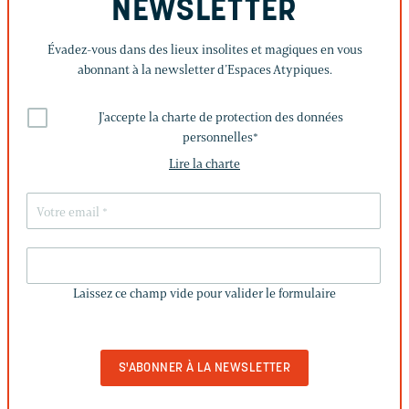
NEWSLETTER
Évadez-vous dans des lieux insolites et magiques en vous
abonnant à la newsletter d’Espaces Atypiques.
J'accepte la charte de protection des données
personnelles
*
Lire la charte
LAISSEZ
CE
Laissez ce champ vide pour valider le formulaire
CHAMP
VIDE
POUR
VALIDER
LE
FORMULAIRE