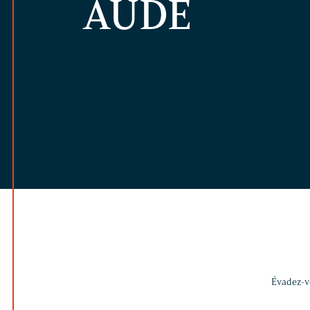
AUDE
Évadez-vo