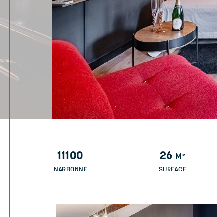
11100
26
M²
NARBONNE
SURFACE