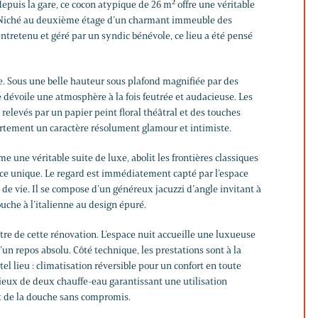
epuis la gare, ce cocon atypique de 26 m² offre une véritable
 Niché au deuxième étage d’un charmant immeuble des
ntretenu et géré par un syndic bénévole, ce lieu a été pensé
e. Sous une belle hauteur sous plafond magnifiée par des
 dévoile une atmosphère à la fois feutrée et audacieuse. Les
relevés par un papier peint floral théâtral et des touches
artement un caractère résolument glamour et intimiste.
une véritable suite de luxe, abolit les frontières classiques
ce unique. Le regard est immédiatement capté par l’espace
e de vie. Il se compose d’un généreux jacuzzi d’angle invitant à
ouche à l’italienne au design épuré.
ntre de cette rénovation. L’espace nuit accueille une luxueuse
’un repos absolu. Côté technique, les prestations sont à la
el lieu : climatisation réversible pour un confort en toute
ieux de deux chauffe-eau garantissant une utilisation
t de la douche sans compromis.