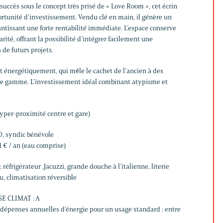
uccès sous le concept très prisé de « Love Room », cet écrin
ortunité d’investissement. Vendu clé en main, il génère un
rantissant une forte rentabilité immédiate. L’espace conserve
té, offrant la possibilité d’intégrer facilement une
 de futurs projets.
t énergétiquement, qui mêle le cachet de l’ancien à des
 de gamme. L’investissement idéal combinant atypisme et
per-proximité centre et gare)
0, syndic bénévole
1 € / an (eau comprise)
éfrigérateur ,Jacuzzi, grande douche à l’italienne, literie
u, climatisation réversible
SE CLIMAT : A
épenses annuelles d’énergie pour un usage standard : entre