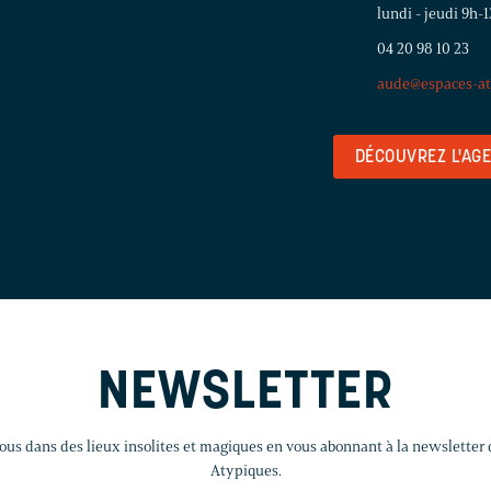
lundi - jeudi 9h-
04 20 98 10 23
aude@espaces-at
DÉCOUVREZ L'AG
NEWSLETTER
us dans des lieux insolites et magiques en vous abonnant à la newsletter
Atypiques.