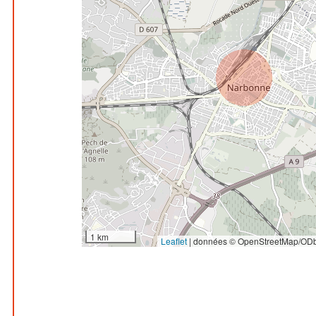
1 km
Leaflet
|
données © OpenStreetMap/ODb