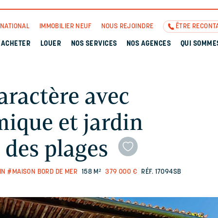
RNATIONAL
IMMOBILIER NEUF
NOUS REJOINDRE
ÊTRE RECONT
ACHETER
LOUER
NOS SERVICES
NOS AGENCES
QUI SOMME
aractère avec
ique et jardin
 des plages
IN
#MAISON BORD DE MER
158 M²
379 000 €
RÉF. 17094SB