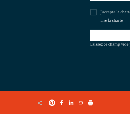
J'accepte la char
Lire la charte
LAISSEZ
CE
Laissez ce champ vide 
CHAMP
VIDE
POUR
VALIDER
LE
FORMULAIRE