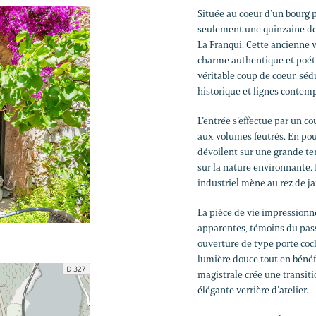
Située au coeur d’un bourg pi
seulement une quinzaine de 
La Franqui. Cette ancienne 
charme authentique et poéti
véritable coup de coeur, sé
historique et lignes contem
L’entrée s’effectue par un co
aux volumes feutrés. En pou
dévoilent sur une grande te
sur la nature environnante. 
industriel mène au rez de j
La pièce de vie impressionne
apparentes, témoins du passé
ouverture de type porte coch
lumière douce tout en bénéf
magistrale crée une transiti
élégante verrière d’atelier.