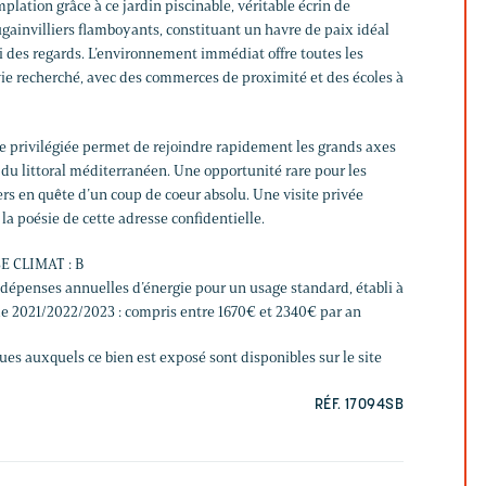
mplation grâce à ce jardin piscinable, véritable écrin de
gainvilliers flamboyants, constituant un havre de paix idéal
bri des regards. L’environnement immédiat offre toutes les
e recherché, avec des commerces de proximité et des écoles à
e privilégiée permet de rejoindre rapidement les grands axes
s du littoral méditerranéen. Une opportunité rare pour les
rs en quête d’un coup de coeur absolu. Une visite privée
la poésie de cette adresse confidentielle.
E CLIMAT : B
épenses annuelles d’énergie pour un usage standard, établi à
 de 2021/2022/2023 : compris entre 1670€ et 2340€ par an
ques auxquels ce bien est exposé sont disponibles sur le site
RÉF. 17094SB