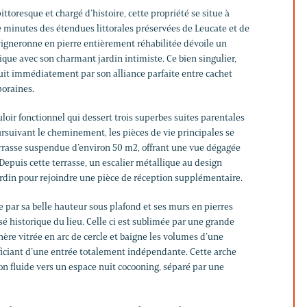
ttoresque et chargé d’histoire, cette propriété se situe à
minutes des étendues littorales préservées de Leucate et de
vigneronne en pierre entièrement réhabilitée dévoile un
que avec son charmant jardin intimiste. Ce bien singulier,
duit immédiatement par son alliance parfaite entre cachet
poraines.
uloir fonctionnel qui dessert trois superbes suites parentales
rsuivant le cheminement, les pièces de vie principales se
rrasse suspendue d’environ 50 m2, offrant une vue dégagée
Depuis cette terrasse, un escalier métallique au design
ardin pour rejoindre une pièce de réception supplémentaire.
 par sa belle hauteur sous plafond et ses murs en pierres
 historique du lieu. Celle ci est sublimée par une grande
ère vitrée en arc de cercle et baigne les volumes d’une
iciant d’une entrée totalement indépendante. Cette arche
on fluide vers un espace nuit cocooning, séparé par une