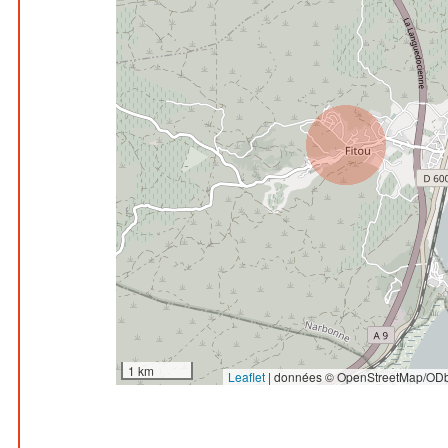
1 km
Leaflet
|
données © OpenStreetMap/ODb