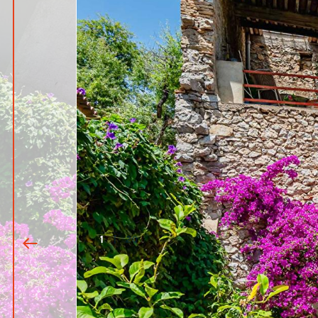
1
|
20