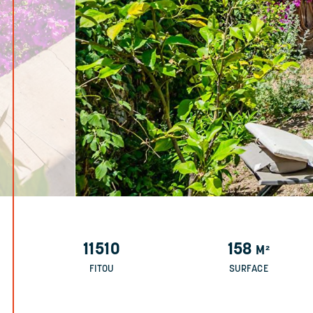
11510
158
M²
FITOU
SURFACE