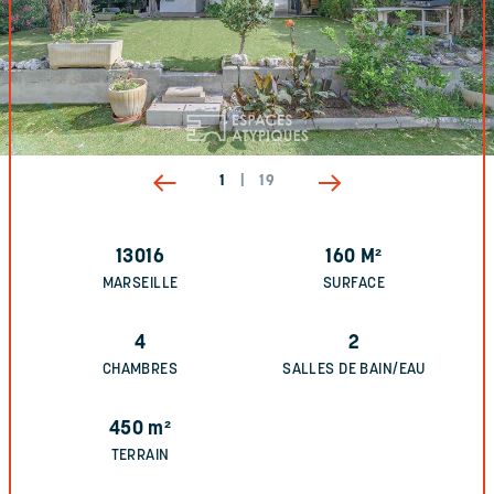
1
|
19
13016
160
M²
MARSEILLE
SURFACE
4
2
CHAMBRES
SALLES DE BAIN/EAU
450
m²
TERRAIN