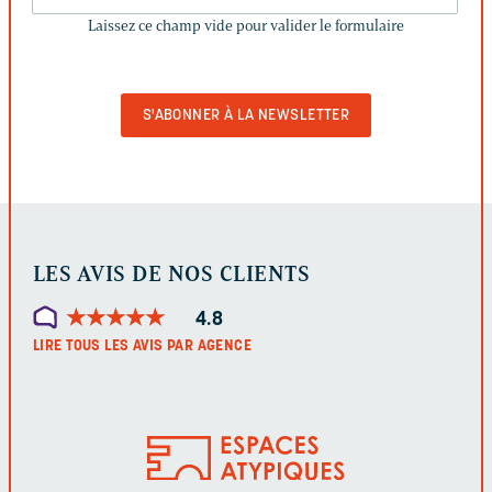
CE
Laissez ce champ vide pour valider le formulaire
CHAMP
VIDE
POUR
VALIDER
LE
FORMULAIRE
LES AVIS DE NOS CLIENTS
★
★
★
★
★
★
★
★
★
★
4.8
LIRE TOUS LES AVIS PAR AGENCE