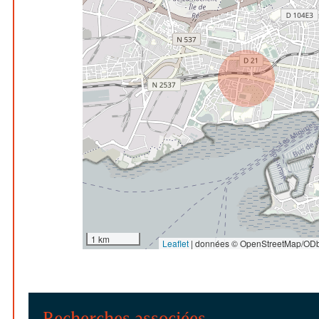
1 km
Leaflet
|
données © OpenStreetMap/ODb
Recherches associées