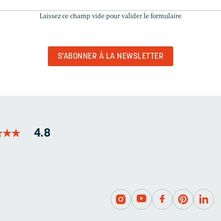
CE
Laissez ce champ vide pour valider le formulaire
CHAMP
VIDE
POUR
VALIDER
LE
FORMULAIRE
★
★
★
★
★
★
4.8