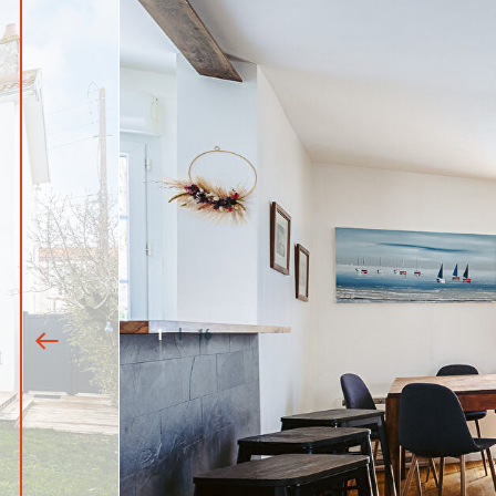
1
|
16