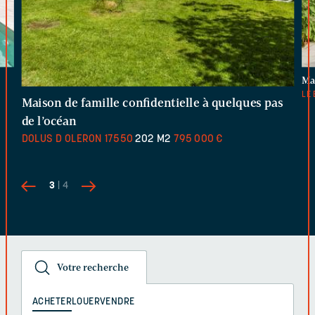
Ma
LE 
Maison de famille confidentielle à quelques pas
de l’océan
DOLUS D OLERON
17550
202 M2
795 000 €
3
| 4
Votre recherche
ACHETER
LOUER
VENDRE