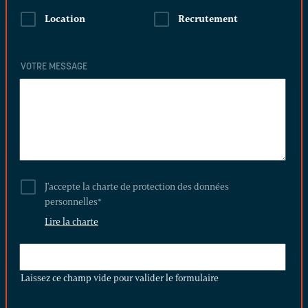
Location
Recrutement
VOTRE MESSAGE
J'accepte la charte de protection des données
personnelles
*
Lire la charte
LAISSEZ
CE
Laissez ce champ vide pour valider le formulaire
CHAMP
VIDE