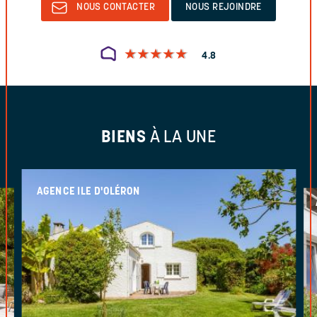
NOUS CONTACTER
NOUS REJOINDRE
★
★
★
★
★
★
★
★
★
★
4.8
BIENS
À LA UNE
AGENCE ILE D'OLÉRON