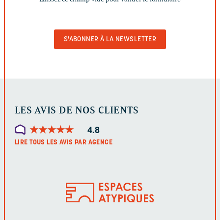
CHAMP
VIDE
POUR
VALIDER
LE
FORMULAIRE
LES AVIS DE NOS CLIENTS
★
★
★
★
★
★
★
★
★
★
4.8
LIRE TOUS LES AVIS PAR AGENCE