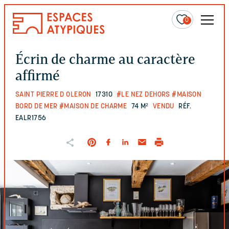
0
Écrin de charme au caractère
affirmé
SAINT PIERRE D OLERON
17310
#LE NEZ DEHORS
#MAISON
BORD DE MER
#MAISON DE CHARME
74 M²
VENDU
RÉF.
EALR1756