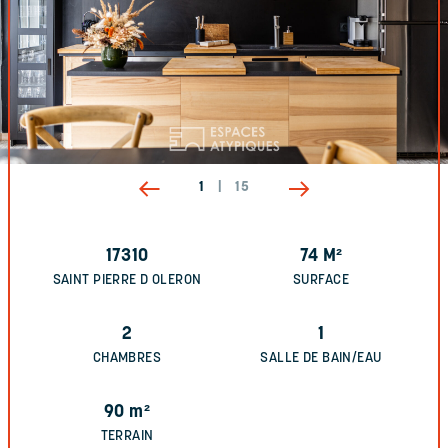
1
|
15
17310
74
M²
SAINT PIERRE D OLERON
SURFACE
2
1
CHAMBRES
SALLE DE BAIN/EAU
90
m²
TERRAIN