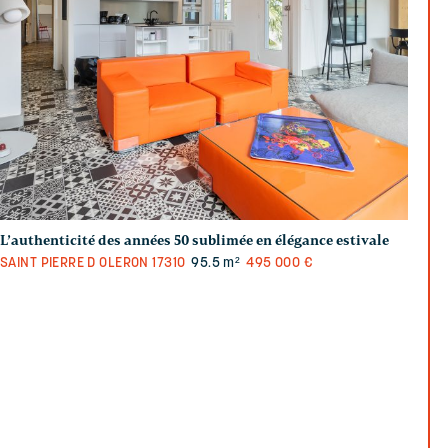
L’authenticité des années 50 sublimée en élégance estivale
SAINT PIERRE D OLERON
17310
95.5 m²
495 000 €