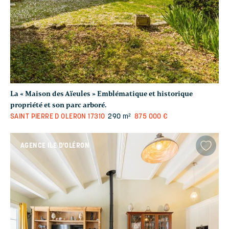
La « Maison des Aïeules » Emblématique et historique
propriété et son parc arboré.
SAINT PIERRE D OLERON
17310
290 m²
875 000 €
AGENCE ILE D'OLÉRON