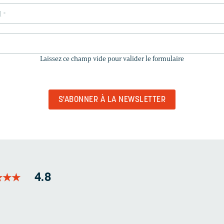
LAISSEZ
CE
Laissez ce champ vide pour valider le formulaire
CHAMP
VIDE
POUR
VALIDER
LE
FORMULAIRE
★
★
★
★
★
★
4.8