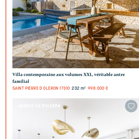
Villa contemporaine aux volumes XXL, véritable antre
familial
SAINT PIERRE D OLERON
17310
232 m²
998 000 €
AGENCE ILE D'OLÉRON