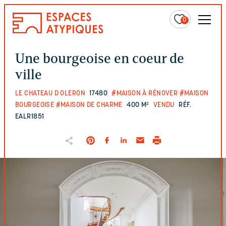
0
Une bourgeoise en coeur de
ville
LE CHATEAU D OLERON
17480
#MAISON À RÉNOVER
#MAISON
BOURGEOISE
#MAISON DE CHARME
400 M²
VENDU
RÉF.
EALR1851