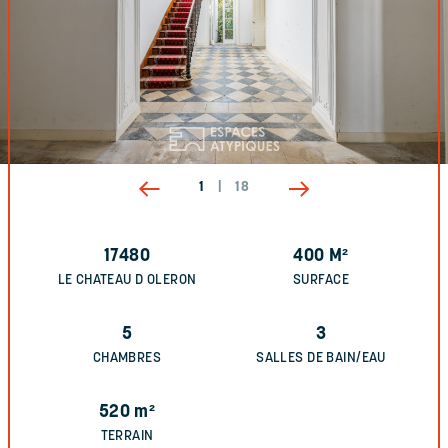
1
|
18
17480
400
M²
LE CHATEAU D OLERON
SURFACE
5
3
CHAMBRES
SALLES DE BAIN/EAU
520
m²
TERRAIN