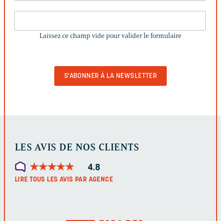
LAISSEZ
CE
Laissez ce champ vide pour valider le formulaire
CHAMP
VIDE
POUR
VALIDER
LE
FORMULAIRE
LES AVIS DE NOS CLIENTS
★
★
★
★
★
★
★
★
★
★
4.8
LIRE TOUS LES AVIS PAR AGENCE