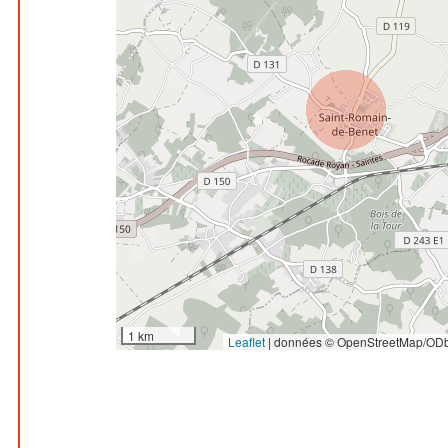
1 km
Leaflet
|
données © OpenStreetMap/ODb