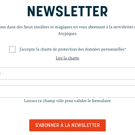
NEWSLETTER
us dans des lieux insolites et magiques en vous abonnant à la newsletter
Atypiques.
J'accepte la charte de protection des données personnelles
*
Lire la charte
LAISSEZ
CE
Laissez ce champ vide pour valider le formulaire
CHAMP
VIDE
POUR
VALIDER
LE