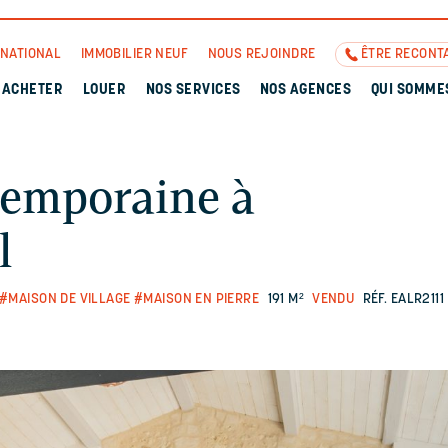
RNATIONAL
IMMOBILIER NEUF
NOUS REJOINDRE
ÊTRE RECONT
ACHETER
LOUER
NOS SERVICES
NOS AGENCES
QUI SOMME
temporaine à
l
#MAISON DE VILLAGE
#MAISON EN PIERRE
191 M²
VENDU
RÉF. EALR2111