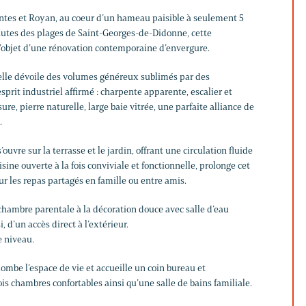
ntes et Royan, au coeur d’un hameau paisible à seulement 5
utes des plages de Saint-Georges-de-Didonne, cette
 l’objet d’une rénovation contemporaine d’envergure.
, elle dévoile des volumes généreux sublimés par des
sprit industriel affirmé : charpente apparente, escalier et
e, pierre naturelle, large baie vitrée, une parfaite alliance de
.
s’ouvre sur la terrasse et le jardin, offrant une circulation fluide
sine ouverte à la fois conviviale et fonctionnelle, prolonge cet
r les repas partagés en famille ou entre amis.
hambre parentale à la décoration douce avec salle d’eau
i, d’un accès direct à l’extérieur.
e niveau.
lombe l’espace de vie et accueille un coin bureau et
ois chambres confortables ainsi qu’une salle de bains familiale.