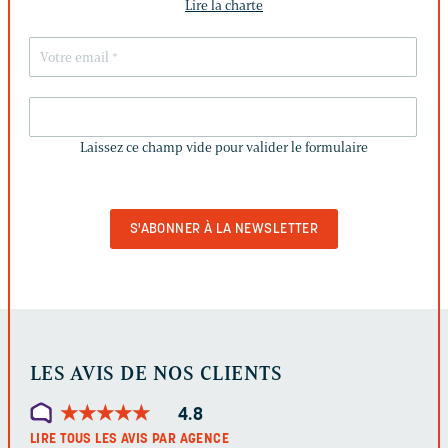
Lire la charte
LAISSEZ
CE
Laissez ce champ vide pour valider le formulaire
CHAMP
VIDE
POUR
VALIDER
LE
FORMULAIRE
LES AVIS DE NOS CLIENTS
★
★
★
★
★
★
★
★
★
★
4.8
LIRE TOUS LES AVIS PAR AGENCE