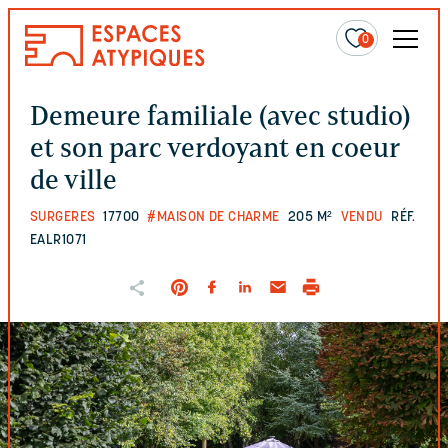
0
Demeure familiale (avec studio)
et son parc verdoyant en coeur
de ville
SURGERES
17700
#MAISON DE CHARME
205 M²
VENDU
RÉF.
EALR1071