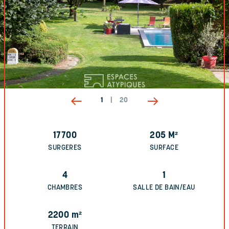
1
|
20
17700
205
M²
SURGERES
SURFACE
4
1
CHAMBRES
SALLE DE BAIN/EAU
2200
m²
TERRAIN