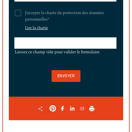
J'accepte la charte de protection des données
personnelles
*
Lire la charte
LAISSEZ
CE
Laissez ce champ vide pour valider le formulaire
CHAMP
VIDE
POUR
VALIDER
LE
FORMULAIRE