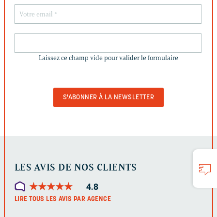
LAISSEZ
CE
Laissez ce champ vide pour valider le formulaire
CHAMP
VIDE
POUR
VALIDER
LE
FORMULAIRE
LES AVIS DE NOS CLIENTS
★
★
★
★
★
★
★
★
★
★
4.8
LIRE TOUS LES AVIS PAR AGENCE