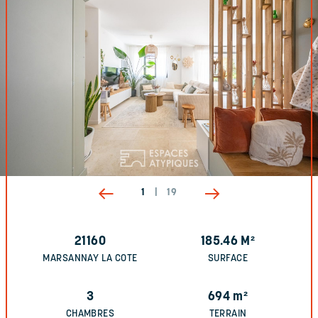
1
|
19
21160
185.46
M²
MARSANNAY LA COTE
SURFACE
3
694
m²
CHAMBRES
TERRAIN