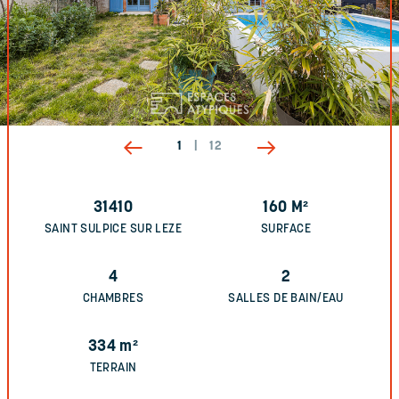
1
|
12
31410
160
M²
SAINT SULPICE SUR LEZE
SURFACE
4
2
CHAMBRES
SALLES DE BAIN/EAU
334
m²
TERRAIN