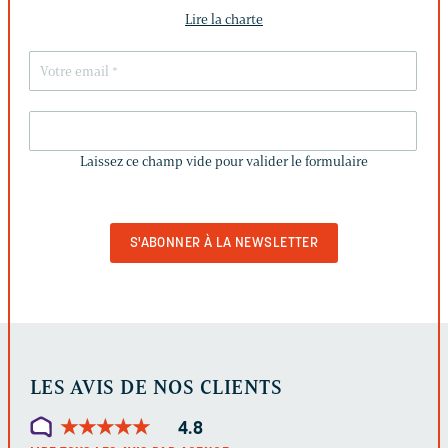
Lire la charte
LAISSEZ
CE
Laissez ce champ vide pour valider le formulaire
CHAMP
VIDE
POUR
VALIDER
LE
FORMULAIRE
LES AVIS DE NOS CLIENTS
★
★
★
★
★
★
★
★
★
★
4.8