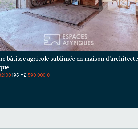
e bâtisse agricole sublimée en maison d’architect
ique
32100
195 M2
590 000 €