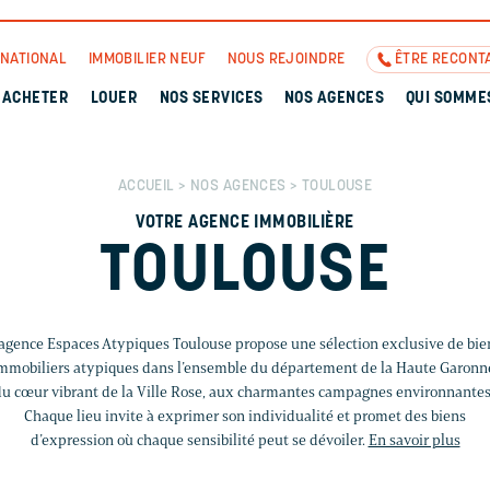
RNATIONAL
IMMOBILIER NEUF
NOUS REJOINDRE
ÊTRE RECONT
ACHETER
LOUER
NOS SERVICES
NOS AGENCES
QUI SOMME
ACCUEIL
>
NOS AGENCES
> TOULOUSE
VOTRE AGENCE IMMOBILIÈRE
TOULOUSE
’agence Espaces Atypiques Toulouse propose une sélection exclusive de bie
mmobiliers atypiques dans l’ensemble du département de la Haute Garonn
u cœur vibrant de la Ville Rose, aux charmantes campagnes environnantes
Chaque lieu invite à exprimer son individualité et promet des biens
d’expression où chaque sensibilité peut se dévoiler.
En savoir plus