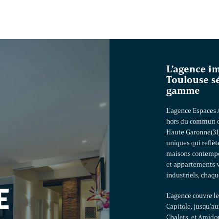
L’agence i
Toulouse s
gamme
L’agence Espaces 
hors du commun da
Haute Garonne(31)
uniques qui reflète
maisons contemp
et appartements 
industriels, chaqu
E
L’agence couvre l
Capitole, jusqu’au
Chalets, et Amido