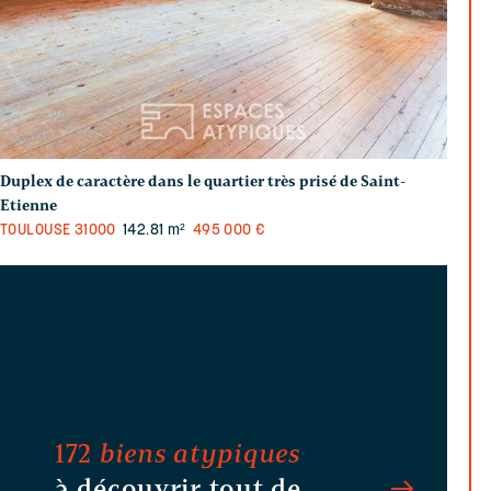
Duplex de caractère dans le quartier très prisé de Saint-
Etienne
TOULOUSE
31000
142.81 m²
495 000 €
172
biens atypiques
à découvrir tout de