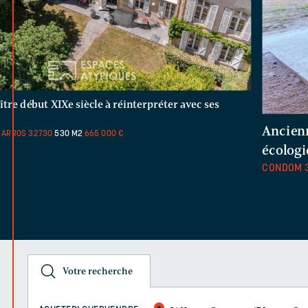
tre début XIXe siècle à réinterpréter avec ses
Ancienn
R ARROS
32730
530 M2
665 000 €
écolog
CONDOM
Votre recherche