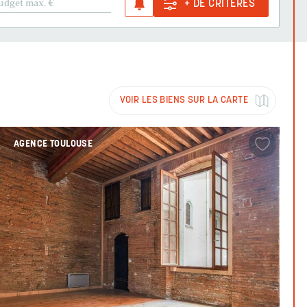
udget max.
€
+ DE CRITÈRES
VOIR LES BIENS SUR LA CARTE
AGENCE TOULOUSE