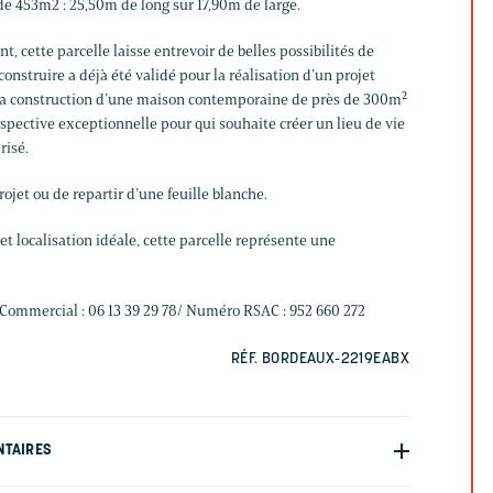
e 453m2 : 25,50m de long sur 17,90m de large.
t, cette parcelle laisse entrevoir de belles possibilités de
onstruire a déjà été validé pour la réalisation d’un projet
 la construction d’une maison contemporaine de près de 300m²
rspective exceptionnelle pour qui souhaite créer un lieu de vie
risé.
rojet ou de repartir d’une feuille blanche.
 et localisation idéale, cette parcelle représente une
Commercial : 06 13 39 29 78/ Numéro RSAC : 952 660 272
RÉF. BORDEAUX-2219EABX
NTAIRES