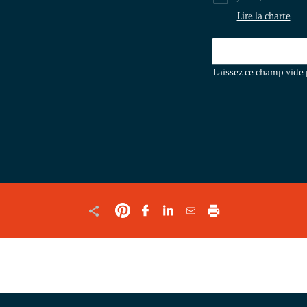
Lire la charte
LAISSEZ
CE
Laissez ce champ vide 
CHAMP
VIDE
POUR
VALIDER
LE
FORMULAIRE