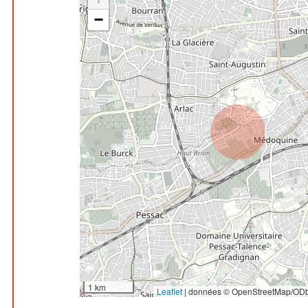
−
1 km
Leaflet
|
données © OpenStreetMap/ODb