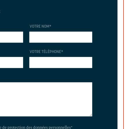
t
VOTRE NOM
*
VOTRE TÉLÉPHONE
*
te de protection des données personnelles
*