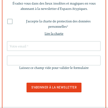
Évadez-vous dans des lieux insolites et magiques en vous
abonnant à la newsletter d’Espaces Atypiques.
J'accepte la charte de protection des données
personnelles
*
Lire la charte
LAISSEZ
CE
Laissez ce champ vide pour valider le formulaire
CHAMP
VIDE
POUR
VALIDER
LE
FORMULAIRE