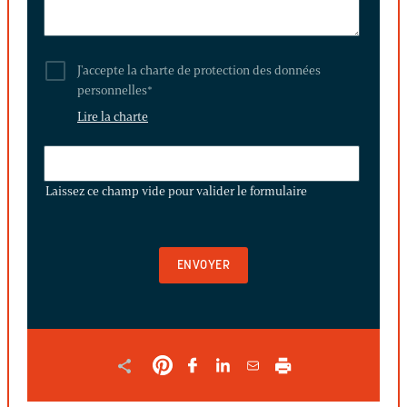
J'accepte la charte de protection des données
personnelles
*
Lire la charte
LAISSEZ
CE
Laissez ce champ vide pour valider le formulaire
CHAMP
VIDE
POUR
VALIDER
LE
FORMULAIRE