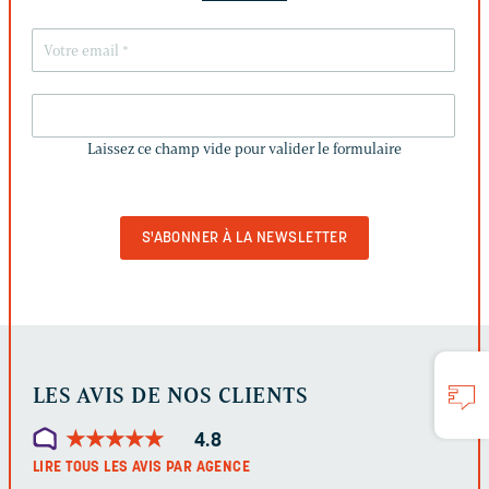
LAISSEZ
CE
Laissez ce champ vide pour valider le formulaire
CHAMP
VIDE
POUR
VALIDER
LE
FORMULAIRE
LES AVIS DE NOS CLIENTS
★
★
★
★
★
★
★
★
★
★
4.8
LIRE TOUS LES AVIS PAR AGENCE