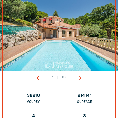
1
|
13
38210
214
M²
VOUREY
SURFACE
4
3