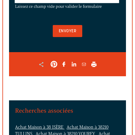
CE
Laissez ce champ vide pour valider le formulaire
CHAMP
VIDE
POUR
VALIDER
LE
FORMULAIRE
Recherches associées
Achat Maison à 38 ISÈRE
Achat Maison à 38210
TULLINS
Achat Maison à 38210 VOUREY
Achat