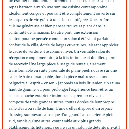
un escalier monumental entremêlé de bois et d’acier. Un coin
repas harmonieux s’ouvre sur une cuisine contemporaine,
idéalement conçue et pouvant être complètement ouverte sur
les espaces de vie grâce à une cloison intégrée. Une arrière-
cuisine généreuse et bien pensée trouve sa place dans la
continuité de la maison. D’autre part, une extension
contemporaine pensée comme un salon d’été vient parfaire le
confort de la villa, dotée de larges ouvertures, laissant apprécier
le cadre de verdure, été comme hiver. Un véritable salon de
réception complémentaire, à la fois intimiste et douillet, permet
de recevoir. Une large pièce à usage de bureau, aisément
transformable en suite parentale de plain-pied, s’ouvre sur une
salle de bain remarquable, dont la pièce maîtresse est une
baignoire à l’esprit « onsen » japonais en bois lituanien, un sauna
haut de gamme, et, pour prolonger l’expérience bien-être, un
espace douche extérieur intimiste. Le premier niveau se
compose de trois grandes suites, toutes dotées de leur propre
salle d’eau ou salle de bain. L’une d’elles dispose d’un espace
dressing sur mesure ainsi que d’un grand balcon orienté plein
sud, tandis qu’une autre, comparable aux plus grands
établissements hôteliers, s’ouvre sur un salon de détente privatif