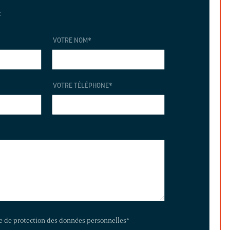
t
VOTRE NOM
*
VOTRE TÉLÉPHONE
*
te de protection des données personnelles
*