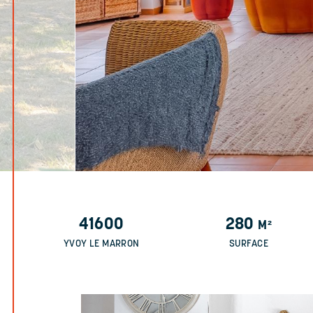
41600
280
M²
YVOY LE MARRON
SURFACE