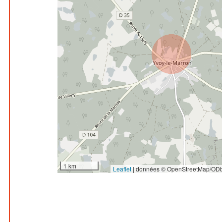
1 km
Leaflet
|
données © OpenStreetMap/ODb