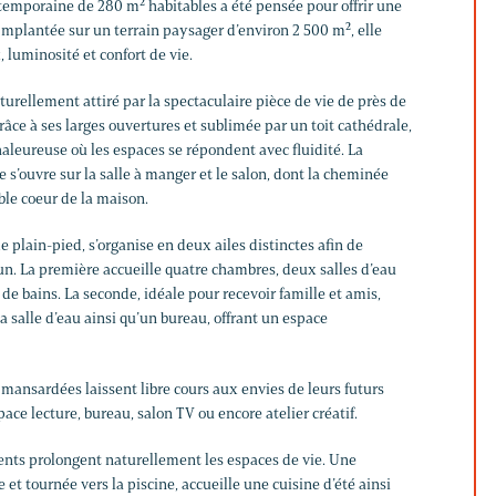
temporaine de 280 m² habitables a été pensée pour offrir une
 Implantée sur un terrain paysager d’environ 2 500 m², elle
luminosité et confort de vie.
aturellement attiré par la spectaculaire pièce de vie de près de
âce à ses larges ouvertures et sublimée par un toit cathédrale,
aleureuse où les espaces se répondent avec fluidité. La
s’ouvre sur la salle à manger et le salon, dont la cheminée
able coeur de la maison.
e plain-pied, s’organise en deux ailes distinctes afin de
un. La première accueille quatre chambres, deux salles d’eau
 de bains. La seconde, idéale pour recevoir famille et amis,
 salle d’eau ainsi qu’un bureau, offrant un espace
s mansardées laissent libre cours aux envies de leurs futurs
pace lecture, bureau, salon TV ou encore atelier créatif.
ents prolongent naturellement les espaces de vie. Une
 et tournée vers la piscine, accueille une cuisine d’été ainsi