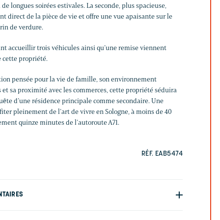
à de longues soirées estivales. La seconde, plus spacieuse,
t direct de la pièce de vie et offre une vue apaisante sur le
crin de verdure.
t accueillir trois véhicules ainsi qu’une remise viennent
 cette propriété.
ution pensée pour la vie de famille, son environnement
ds et sa proximité avec les commerces, cette propriété séduira
quête d’une résidence principale comme secondaire. Une
fiter pleinement de l’art de vivre en Sologne, à moins de 40
ement quinze minutes de l’autoroute A71.
RÉF. EAB5474
NTAIRES