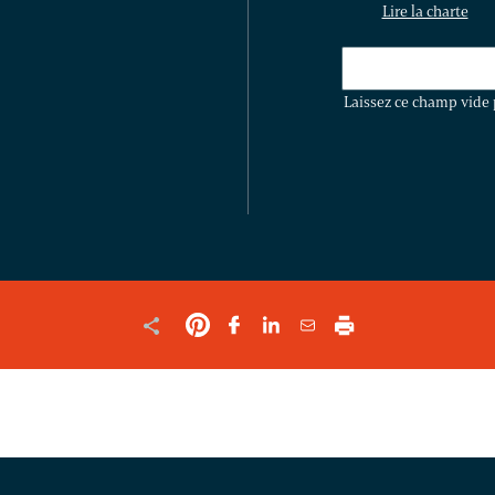
Lire la charte
LAISSEZ
CE
Laissez ce champ vide 
CHAMP
VIDE
POUR
VALIDER
LE
FORMULAIRE