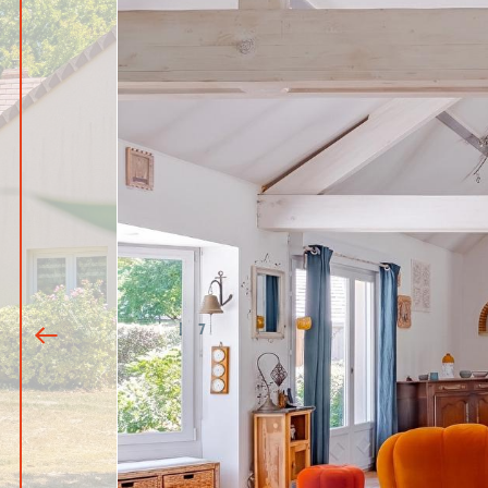
1
|
7