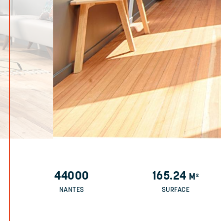
44000
165.24
M²
NANTES
SURFACE