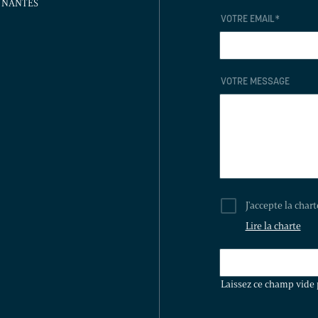
81 NANTES
VOTRE EMAIL
*
VOTRE MESSAGE
J'accepte la char
Lire la charte
LAISSEZ
CE
Laissez ce champ vide 
CHAMP
VIDE