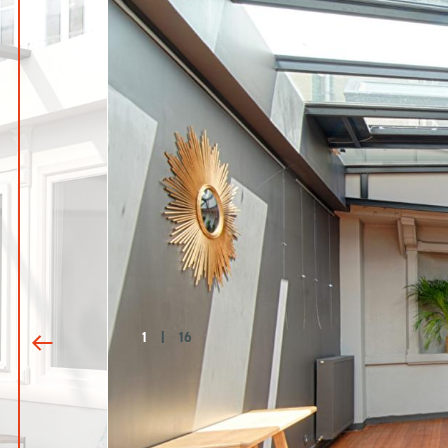
1
|
16