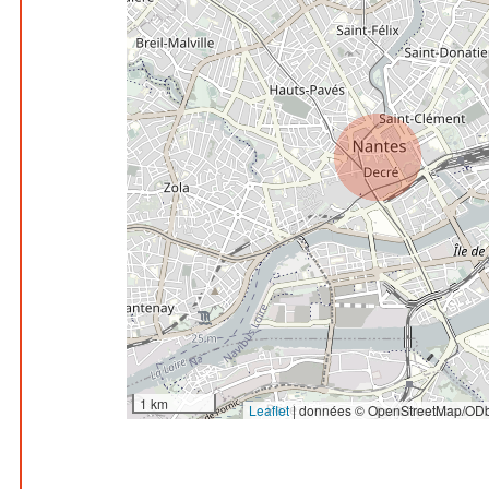
1 km
Leaflet
|
données © OpenStreetMap/ODb