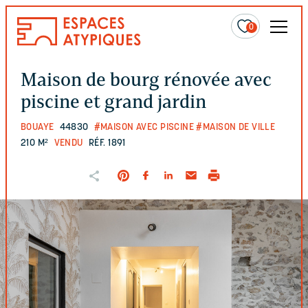
0
Maison de bourg rénovée avec
piscine et grand jardin
BOUAYE
44830
#MAISON AVEC PISCINE
#MAISON DE VILLE
210 M²
VENDU
RÉF. 1891