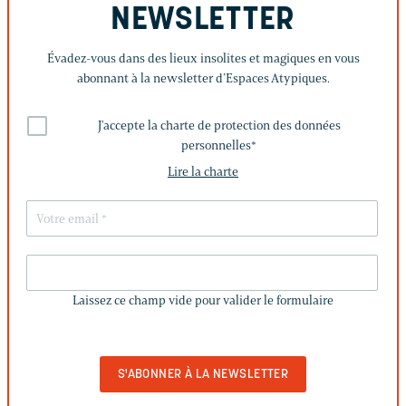
NEWSLETTER
Évadez-vous dans des lieux insolites et magiques en vous
abonnant à la newsletter d’Espaces Atypiques.
J'accepte la charte de protection des données
personnelles
*
Lire la charte
LAISSEZ
CE
Laissez ce champ vide pour valider le formulaire
CHAMP
VIDE
POUR
VALIDER
LE
FORMULAIRE