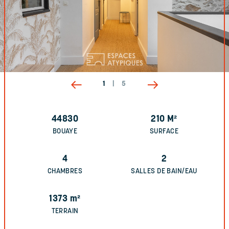
1
|
5
44830
210
M²
BOUAYE
SURFACE
4
2
CHAMBRES
SALLES DE BAIN/EAU
1373
m²
TERRAIN