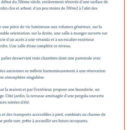
u début du 20ème siècle, entièrement rénovée d’une surface de
ardin clos et arboré, d’un peu moins de 700m2 à l’abri des
le une pièce de vie lumineuse aux volumes généreux, sur la
uble orientation, sur la droite, une salle à manger ouverte sur
icie d’un accès à une véranda et à un escalier extérieur
ardin. Une salle d’eau complète ce niveau.
n palier desservant trois chambres dont une parentale avec
nées anciennes se mêlent harmonieusement à une rénovation
ne atmosphère singulière.
par la maison et par l’extérieur, propose une buanderie, un
ge. Côté jardin, la terrasse aménagée d’une pergola couverte
ces soirées d’été.
et des transports accessibles à pied, combinés au charme de
e perle rare, prête à accueillir ses futurs occupants.