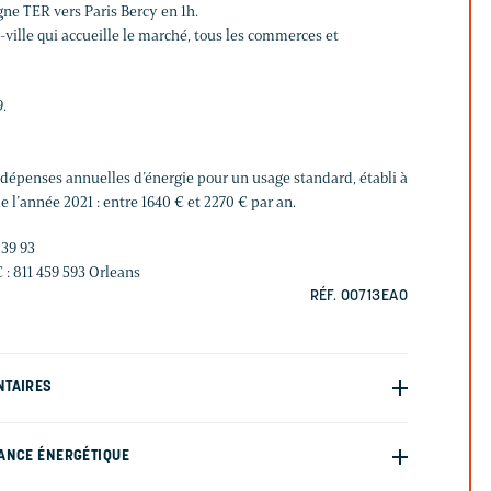
gne TER vers Paris Bercy en 1h.
ville qui accueille le marché, tous les commerces et
9.
épenses annuelles d’énergie pour un usage standard, établi à
de l’année 2021 : entre 1640 € et 2270 € par an.
 39 93
: 811 459 593 Orleans
RÉF. 00713EAO
NTAIRES
ANCE ÉNERGÉTIQUE