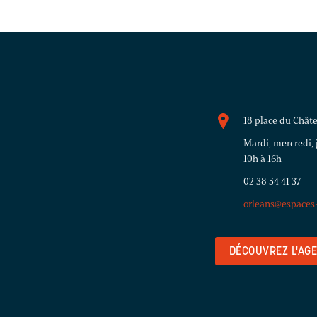
18 place du Châte
Mardi, mercredi, 
10h à 16h
02 38 54 41 37
orleans@espaces
DÉCOUVREZ L'AG