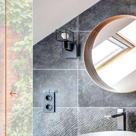
1
|
15