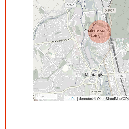
1 km
Leaflet
|
données © OpenStreetMap/ODb