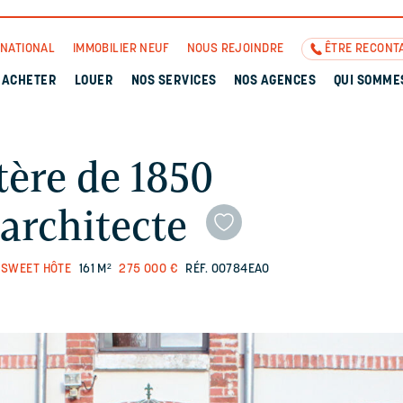
RNATIONAL
IMMOBILIER NEUF
NOUS REJOINDRE
ÊTRE RECONT
ACHETER
LOUER
NOS SERVICES
NOS AGENCES
QUI SOMME
tère de 1850
architecte
 SWEET HÔTE
161 M²
275 000 €
RÉF. 00784EAO