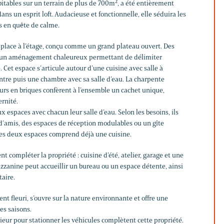
itables sur un terrain de plus de 700m², a été entièrement
ans un esprit loft. Audacieuse et fonctionnelle, elle séduira les
s en quête de calme.
place à l’étage, conçu comme un grand plateau ouvert. Des
à un aménagement chaleureux permettant de délimiter
Cet espace s’articule autour d’une cuisine avec salle à
ntre puis une chambre avec sa salle d’eau. La charpente
urs en briques confèrent à l’ensemble un cachet unique,
rnité.
x espaces avec chacun leur salle d’eau. Selon les besoins, ils
’amis, des espaces de réception modulables ou un gîte
es deux espaces comprend déjà une cuisine.
t compléter la propriété : cuisine d’été, atelier, garage et une
mezzanine peut accueillir un bureau ou un espace détente, ainsi
aire.
ment fleuri, s’ouvre sur la nature environnante et offre une
es saisons.
ieur pour stationner les véhicules complètent cette propriété.