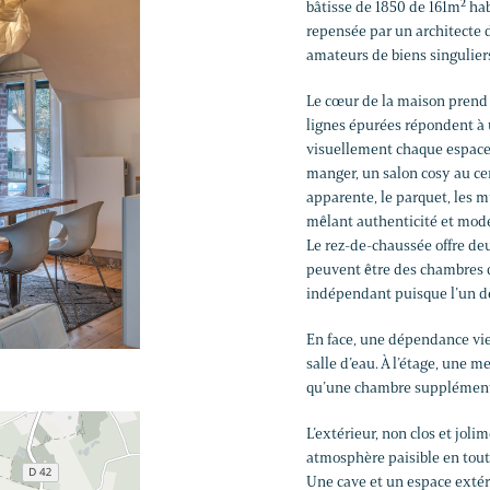
bâtisse de 1850 de 161m² hab
repensée par un architecte d
amateurs de biens singulier
Le cœur de la maison prend 
lignes épurées répondent 
visuellement chaque espace. 
manger, un salon cosy au ce
apparente, le parquet, les m
mêlant authenticité et mode
Le rez-de-chaussée offre deu
peuvent être des chambres d
indépendant puisque l’un d
En face, une dépendance vien
salle d’eau. À l’étage, une 
qu’une chambre supplément
L’extérieur, non clos et joli
atmosphère paisible en tout
Une cave et un espace extér