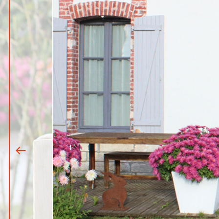
1
|
15