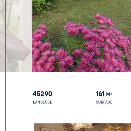
45290
161
M²
LANGESSE
SURFACE