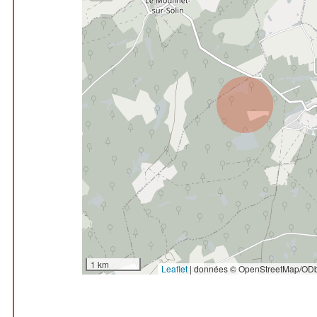
1 km
Leaflet
|
données © OpenStreetMap/ODb