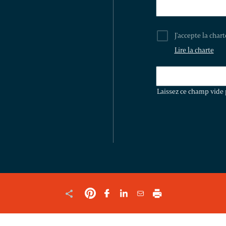
J'accepte la char
Lire la charte
LAISSEZ
CE
Laissez ce champ vide 
CHAMP
VIDE
POUR
VALIDER
LE
FORMULAIRE