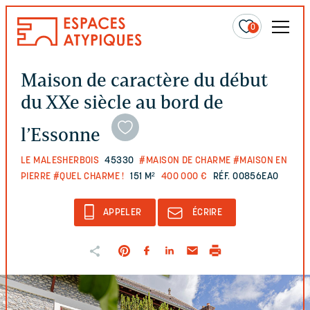
0
Maison de caractère du début
du XXe siècle au bord de
l’Essonne
LE MALESHERBOIS
45330
#MAISON DE CHARME
#MAISON EN
PIERRE
#QUEL CHARME !
151 M²
400 000 €
RÉF. 00856EAO
APPELER
ÉCRIRE