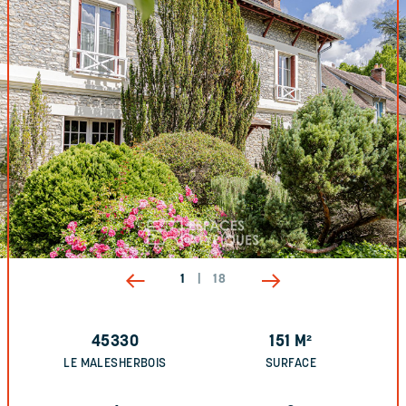
1
|
18
45330
151
M²
LE MALESHERBOIS
SURFACE