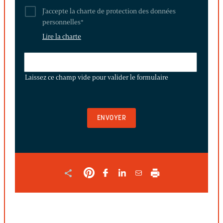
J'accepte la charte de protection des données
personnelles
*
Lire la charte
LAISSEZ
CE
Laissez ce champ vide pour valider le formulaire
CHAMP
VIDE
POUR
VALIDER
LE
FORMULAIRE