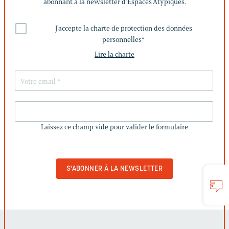
abonnant à la newsletter d’Espaces Atypiques.
J'accepte la charte de protection des données
personnelles
*
Lire la charte
LAISSEZ
CE
Laissez ce champ vide pour valider le formulaire
CHAMP
VIDE
POUR
VALIDER
LE
FORMULAIRE