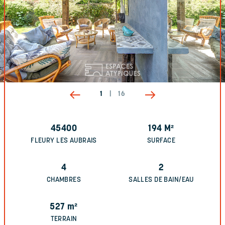
1
|
16
45400
194
M²
FLEURY LES AUBRAIS
SURFACE
4
2
CHAMBRES
SALLES DE BAIN/EAU
527
m²
TERRAIN