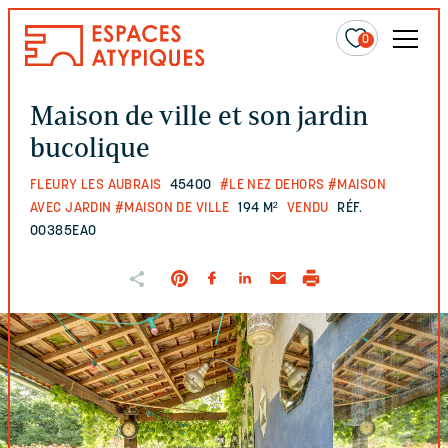
0
Maison de ville et son jardin
bucolique
FLEURY LES AUBRAIS
45400
#LE NEZ DEHORS
#MAISON
AVEC JARDIN
#MAISON DE VILLE
194 M²
VENDU
RÉF.
00385EAO