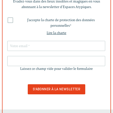
Évadez-vous dans des lieux insolites et magiques en vous
abonnant à la newsletter d’Espaces Atypiques.
J'accepte la charte de protection des données
personnelles
*
Lire la charte
LAISSEZ
CE
Laissez ce champ vide pour valider le formulaire
CHAMP
VIDE
POUR
VALIDER
LE
FORMULAIRE