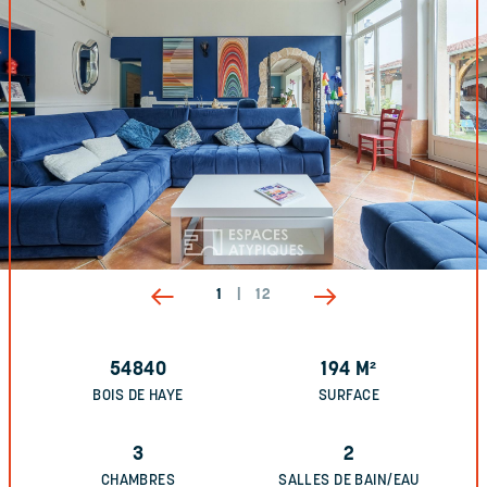
1
|
12
54840
194
M²
BOIS DE HAYE
SURFACE
3
2
CHAMBRES
SALLES DE BAIN/EAU