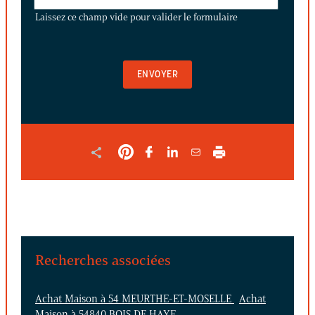
CE
Laissez ce champ vide pour valider le formulaire
CHAMP
VIDE
POUR
VALIDER
LE
FORMULAIRE
Recherches associées
Achat Maison à 54 MEURTHE-ET-MOSELLE
Achat
Maison à 54840 BOIS DE HAYE