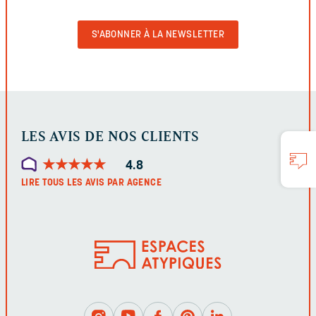
POUR
VALIDER
LE
FORMULAIRE
LES AVIS DE NOS CLIENTS
★
★
★
★
★
★
★
★
★
★
4.8
LIRE TOUS LES AVIS PAR AGENCE