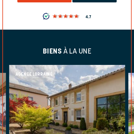
★
★
★
★
★
★
★
★
★
★
4.7
BIENS
À LA UNE
AGENCE LORRAINE