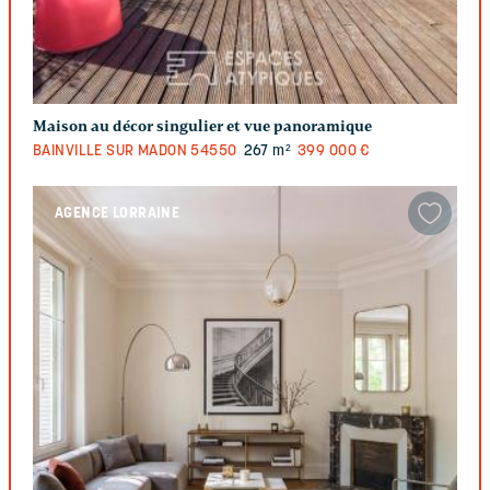
Maison au décor singulier et vue panoramique
BAINVILLE SUR MADON
54550
267 m²
399 000 €
AGENCE LORRAINE