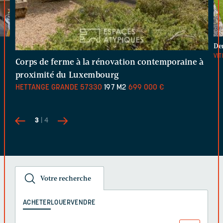
De
VI
Corps de ferme à la rénovation contemporaine à
proximité du Luxembourg
HETTANGE GRANDE
57330
197 M2
699 000 €
3
| 4
Votre recherche
ACHETER
LOUER
VENDRE