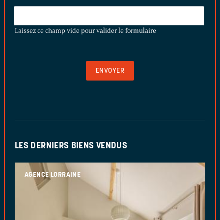
LAISSEZ
CE
Laissez ce champ vide pour valider le formulaire
CHAMP
VIDE
POUR
VALIDER
LE
FORMULAIRE
LES DERNIERS BIENS VENDUS
AGENCE LORRAINE