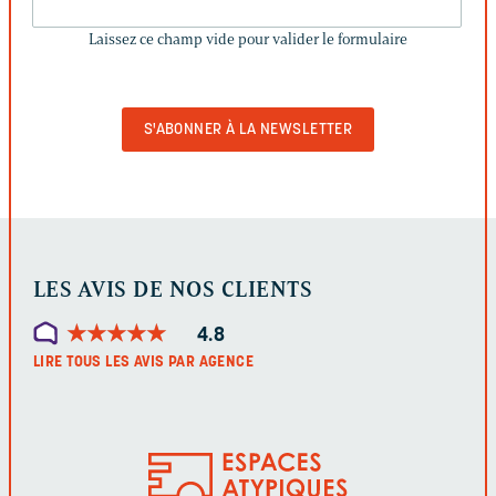
CE
Laissez ce champ vide pour valider le formulaire
CHAMP
VIDE
POUR
VALIDER
LE
FORMULAIRE
LES AVIS DE NOS CLIENTS
★
★
★
★
★
★
★
★
★
★
4.8
LIRE TOUS LES AVIS PAR AGENCE