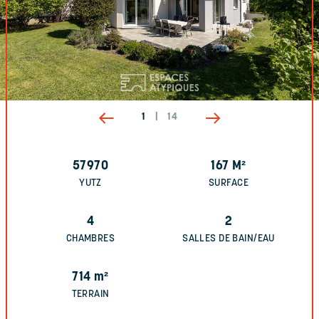
1
|
14
57970
167
M²
YUTZ
SURFACE
4
2
CHAMBRES
SALLES DE BAIN/EAU
714
m²
TERRAIN