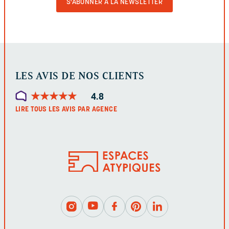
LE
FORMULAIRE
LES AVIS DE NOS CLIENTS
★
★
★
★
★
★
★
★
★
★
4.8
LIRE TOUS LES AVIS PAR AGENCE