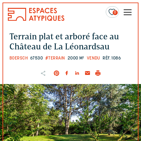
0
Terrain plat et arboré face au
Château de La Léonardsau
BOERSCH
67530
#TERRAIN
2000 M²
VENDU
RÉF. 1086