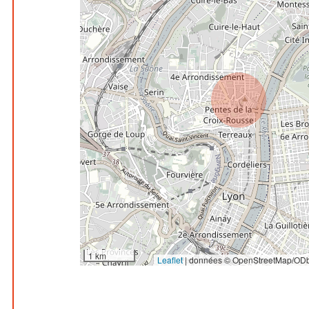
1 km
Leaflet
|
données © OpenStreetMap/ODb