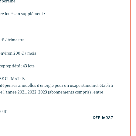
emporaine
re loués en supplément :
 € / trimestre
environ 200 € / mois
opropriété : 43 lots
SE CLIMAT : B
épenses annuelles d’énergie pour un usage standard, établi à
 de l’année 2021, 2022, 2023 (abonnements compris) : entre
70 81
RÉF. 16937