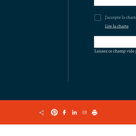
J'accepte la char
Lire la charte
LAISSEZ
CE
Laissez ce champ vide 
CHAMP
VIDE
POUR
VALIDER
LE
FORMULAIRE