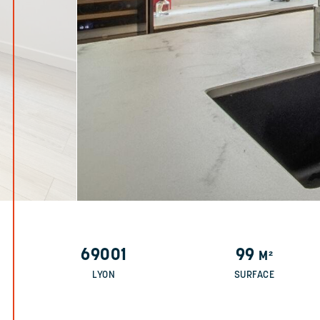
69001
99
M²
LYON
SURFACE