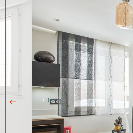
1
|
17