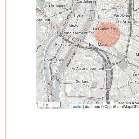
1 km
Leaflet
|
données © OpenStreetMap/ODb