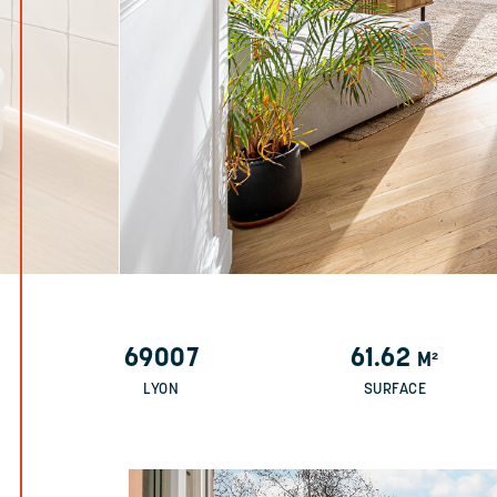
69007
61.62
M²
LYON
SURFACE