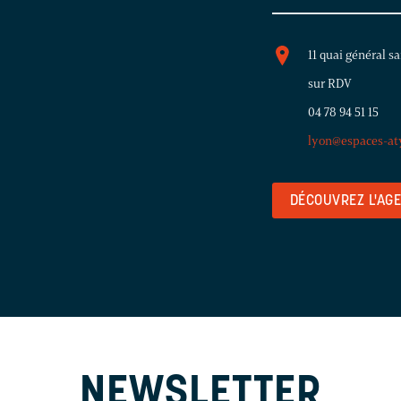
11 quai général sa
sur RDV
04 78 94 51 15
lyon@espaces-at
DÉCOUVREZ L'AG
NEWSLETTER