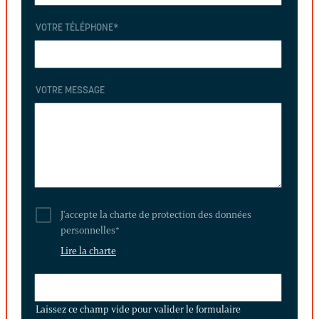
VOTRE TÉLÉPHONE
*
VOTRE MESSAGE
J'accepte la charte de protection des données
personnelles
*
Lire la charte
LAISSEZ
CE
Laissez ce champ vide pour valider le formulaire
CHAMP