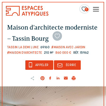
0
Maison d’architecte moderniste
– Tassin Bourg
TASSIN LA DEMI LUNE
69160
#MAISON AVEC JARDIN
#MAISON D'ARCHITECTE
210 M²
860 000 €
RÉF. 15962
APPELER
ÉCRIRE