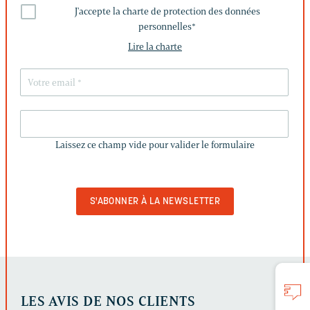
J'accepte la charte de protection des données
personnelles
*
Lire la charte
LAISSEZ
CE
Laissez ce champ vide pour valider le formulaire
CHAMP
VIDE
POUR
VALIDER
LE
FORMULAIRE
LES AVIS DE NOS CLIENTS