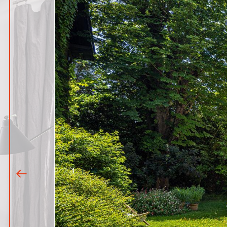
1
|
19