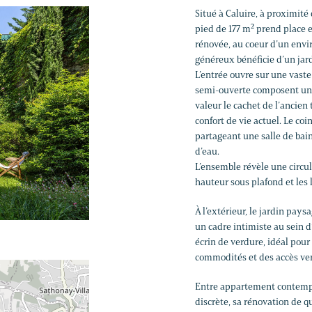
Situé à Caluire, à proximité
pied de 177 m² prend place 
rénovée, au coeur d’un env
généreux bénéficie d’un jard
L’entrée ouvre sur une vaste 
semi-ouverte composent un e
valeur le cachet de l’ancien
confort de vie actuel. Le co
partageant une salle de bain
d’eau.
L’ensemble révèle une circu
hauteur sous plafond et les 
À l’extérieur, le jardin pay
un cadre intimiste au sein d
écrin de verdure, idéal pour
commodités et des accès ver
Entre appartement contempor
discrète, sa rénovation de q