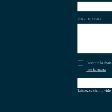
VOTRE MESSAGE
J'accepte la char
Lire la charte
LAISSEZ
CE
Laissez ce champ vide 
CHAMP
VIDE
POUR
VALIDER