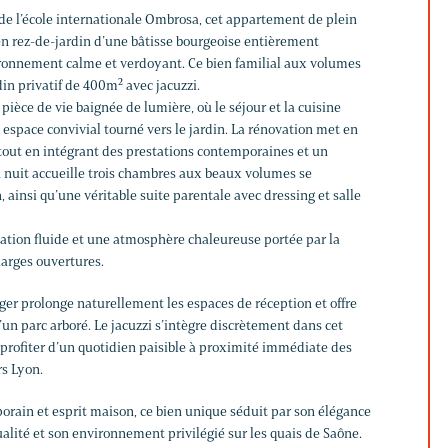
 de l’école internationale Ombrosa, cet appartement de plein
en rez-de-jardin d’une bâtisse bourgeoise entièrement
ironnement calme et verdoyant. Ce bien familial aux volumes
in privatif de 400m² avec jacuzzi.
pièce de vie baignée de lumière, où le séjour et la cuisine
space convivial tourné vers le jardin. La rénovation met en
 tout en intégrant des prestations contemporaines et un
in nuit accueille trois chambres aux beaux volumes se
, ainsi qu’une véritable suite parentale avec dressing et salle
lation fluide et une atmosphère chaleureuse portée par la
larges ouvertures.
sager prolonge naturellement les espaces de réception et offre
’un parc arboré. Le jacuzzi s’intègre discrètement dans cet
 profiter d’un quotidien paisible à proximité immédiate des
s Lyon.
ain et esprit maison, ce bien unique séduit par son élégance
ualité et son environnement privilégié sur les quais de Saône.