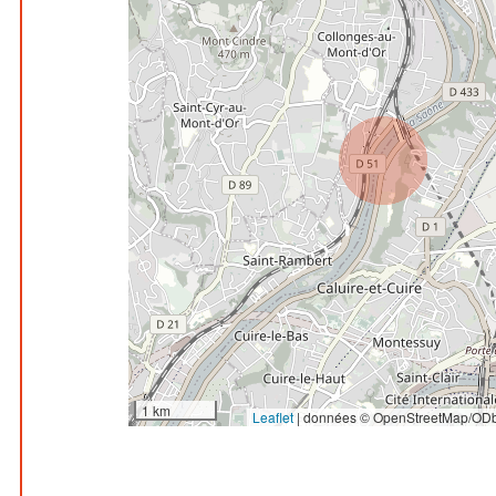
1 km
Leaflet
|
données © OpenStreetMap/ODb