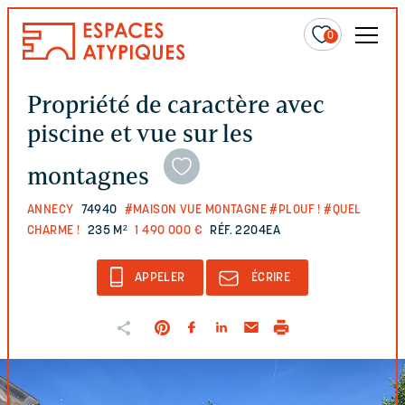
0
Propriété de caractère avec
piscine et vue sur les
montagnes
ANNECY
74940
#MAISON VUE MONTAGNE
#PLOUF !
#QUEL
CHARME !
235 M²
1 490 000 €
RÉF. 2204EA
APPELER
ÉCRIRE