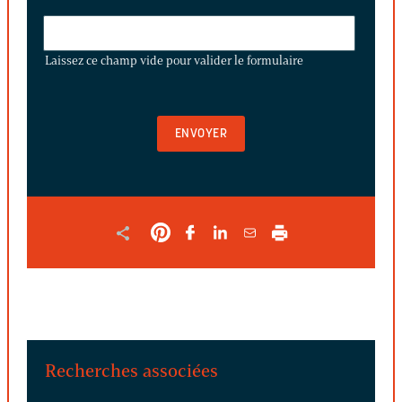
LAISSEZ
CE
Laissez ce champ vide pour valider le formulaire
CHAMP
VIDE
POUR
VALIDER
LE
FORMULAIRE
Recherches associées