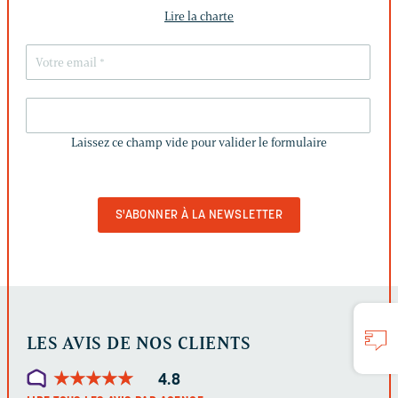
Lire la charte
LAISSEZ
CE
Laissez ce champ vide pour valider le formulaire
CHAMP
VIDE
POUR
VALIDER
LE
FORMULAIRE
LES AVIS DE NOS CLIENTS
★
★
★
★
★
★
★
★
★
★
4.8