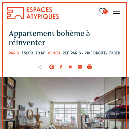
0
Appartement bohème à
réinventer
PARIS
75003
73 M²
VENDU
RÉF. PARIS - RIVE DROITE-1733EP