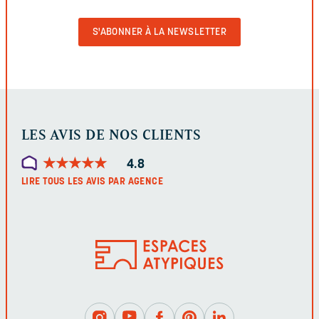
POUR
VALIDER
LE
FORMULAIRE
LES AVIS DE NOS CLIENTS
★
★
★
★
★
★
★
★
★
★
4.8
LIRE TOUS LES AVIS PAR AGENCE