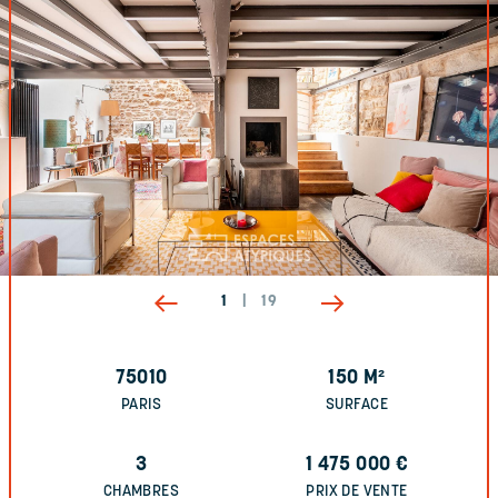
1
|
19
75010
150
M²
PARIS
SURFACE
3
1 475 000
€
CHAMBRES
PRIX DE VENTE