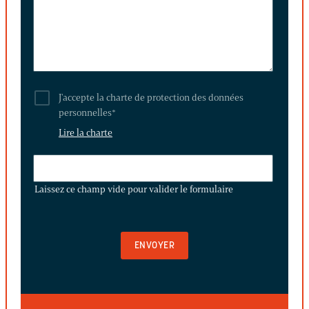
J'accepte la charte de protection des données
personnelles
*
Lire la charte
LAISSEZ
CE
Laissez ce champ vide pour valider le formulaire
CHAMP
VIDE
POUR
VALIDER
LE
FORMULAIRE