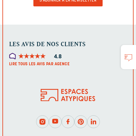
LE
FORMULAIRE
LES AVIS DE NOS CLIENTS
★
★
★
★
★
★
★
★
★
★
4.8
LIRE TOUS LES AVIS PAR AGENCE