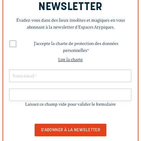
NEWSLETTER
Évadez-vous dans des lieux insolites et magiques en vous
abonnant à la newsletter d’Espaces Atypiques.
J'accepte la charte de protection des données
personnelles
*
Lire la charte
LAISSEZ
CE
Laissez ce champ vide pour valider le formulaire
CHAMP
VIDE
POUR
VALIDER
LE
FORMULAIRE